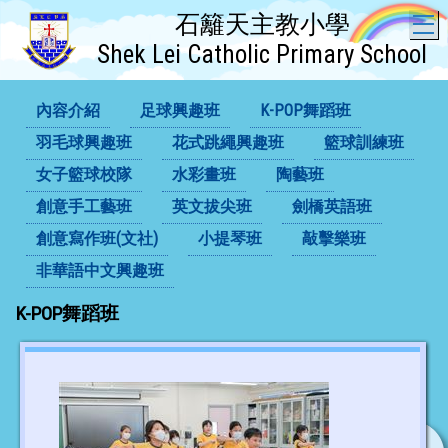
石籬天主教小學
T
Shek Lei Catholic Primary School
內容介紹
足球興趣班
K-POP舞蹈班
羽毛球興趣班
花式跳繩興趣班
籃球訓練班
女子籃球校隊
水彩畫班
陶藝班
創意手工藝班
英文拔尖班
劍橋英語班
創意寫作班(文社)
小提琴班
敲擊樂班
非華語中文興趣班
K-POP舞蹈班