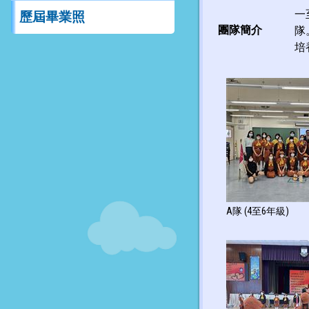
一
歷屆畢業照
團隊簡介
隊
培
A隊 (4至6年級)