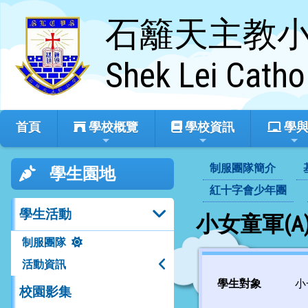
石籬天主教
Shek Lei Catho
首頁
學校概覽
學校資訊
學與
制服團隊簡介
學生園地
紅十字會少年團
學生活動
小女童軍(A)
制服團隊
活動資訊
學生對象
小
校園影集