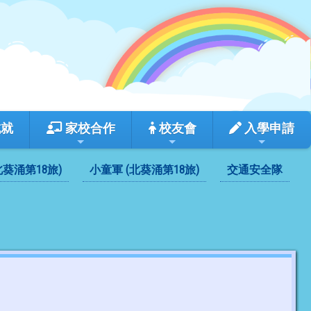
成就
家校合作
校友會
入學申請
(北葵涌第18旅)
小童軍 (北葵涌第18旅)
交通安全隊