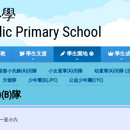
小學
lic Primary School
教
學生支援
學生園地
學生
基督小先鋒(A)(B)隊
小女童軍(A)(B)隊
幼童軍(A)(B)隊 
升旗隊
少年警訊(JPC)
公益少年團(CYC)
(B)隊
一至小六