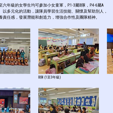
至六年級的女學生均可參加小女童軍，P.1-3屬B隊，P.4-6屬A
。以多元化的活動，讓隊員學習生活技能、關懷及幫助別人，
養責任感，發展潛能和創造力，增強合作性及團隊精神。
B隊 (1至3年級)