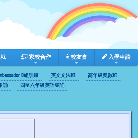
成就
家校合作
校友會
入學申請
mbassador B組訓練
英文文法班
高年級奧數班
集誦
四至六年級英語集誦