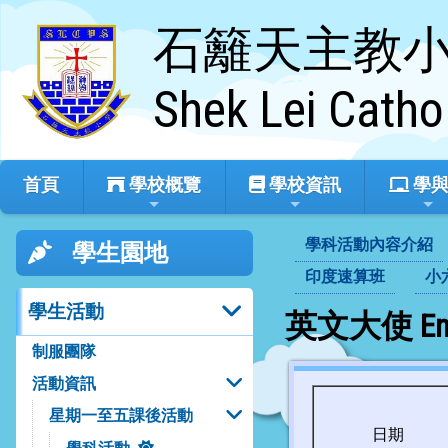
石籬天主教
Shek Lei Catho
首頁
學校概覽
學校資訊
學與
學科活動內容介紹
學生園地
印度速算班
小
學生活動
英文大使 Engl
制服團隊
活動資訊
星期一至五課後活動
日期