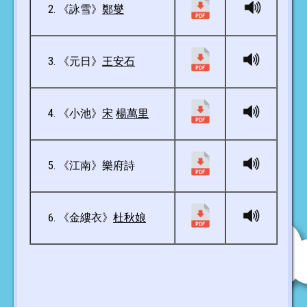
《詠雪》
鄭燮
《元日》
王安石
《小池》
宋
楊萬里
《江南》樂府詩
《金縷衣》
杜秋娘