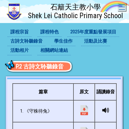
石籬天主教小學
T
Shek Lei Catholic Primary School
課程宗旨
課程特色
2025年度重點發展項目
古詩文聆聽錄音
學生佳作
活動及比賽
活動相片
相關網站連結
P.2 古詩文聆聽錄音
篇章
原文
誦讀錄音
《守株待兔》