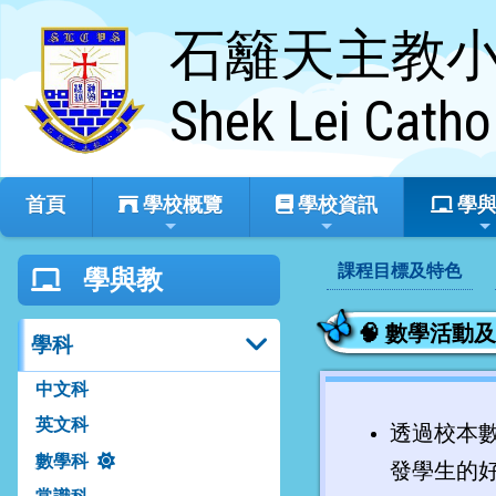
石籬天主教
Shek Lei Catho
首頁
學校概覽
學校資訊
學與
課程目標及特色
學與教
🧠 數學活動
學科
中文科
英文科
透過校本
數學科
發學生的