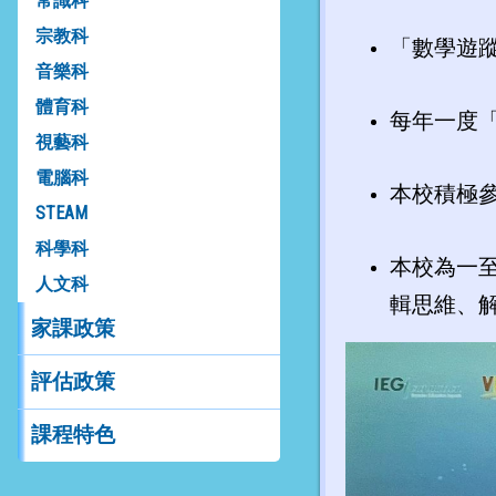
常識科
宗教科
「數學遊
音樂科
體育科
每年一度
視藝科
電腦科
本校積極
STEAM
科學科
本校為一
人文科
輯思維、
家課政策
評估政策
課程特色