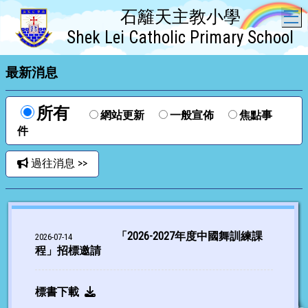
石籬天主教小學
T
Shek Lei Catholic Primary School
最新消息
所有
網站更新
一般宣佈
焦點事
件
過往消息 >>
「2026-2027年度中國舞訓練課
2026-07-14
程」招標邀請
標書下載