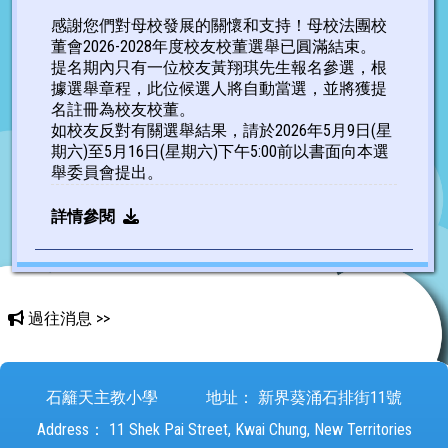
感謝您們對母校發展的關懷和支持！母校法團校
董會2026-2028年度校友校董選舉已圓滿結束。
提名期內只有一位校友黃翔琪先生報名參選，根
據選舉章程，此位候選人將自動當選，並將獲提
名註冊為校友校董。
如校友反對有關選舉結果，請於2026年5月9日(星
期六)至5月16日(星期六)下午5:00前以書面向本選
舉委員會提出。
詳情參閱
過往消息 >>
石籬天主教小學
地址：
新界葵涌石排街11號
Address：
11 Shek Pai Street, Kwai Chung, New Territories