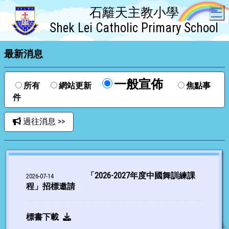
石籬天主教小學
T
Shek Lei Catholic Primary School
最新消息
一般宣佈
所有
網站更新
焦點事
件
過往消息 >>
「2026-2027年度中國舞訓練課
2026-07-14
程」招標邀請
標書下載