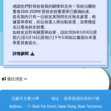
感謝您們對母校發展的關懷和支持！母校法團校
董會2026-2028年度校友校董選舉已圓滿結束。
提名期內只有一位校友黃翔琪先生報名參選，根
據選舉章程，此位候選人將自動當選，並將獲提
名註冊為校友校董。
如校友反對有關選舉結果，請於2026年5月9日(星
期六)至5月16日(星期六)下午5:00前以書面向本選
舉委員會提出。
詳情參閱
過往消息 >>
石籬天主教小學
地址：
新界葵涌石排街11號
Address：
11 Shek Pai Street, Kwai Chung, New Territories