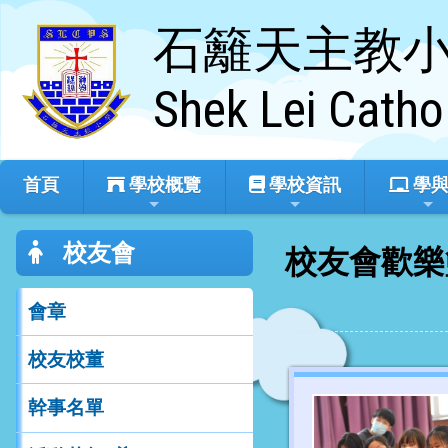
石籬天主教
Shek Lei Catho
首頁
學校概覽
學校資訊
學與
校友會
校友會歡樂
會章
校友校董
幹事名單